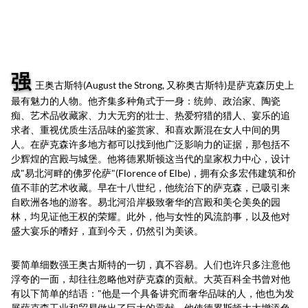
强
王奥古斯特(August the Strong, 又称奥古斯特)是萨克森历史上
最有魅力的人物。他齐集多种角式于一身：统帅、政治家、陶瓷
痴、艺术品收藏家、力大无穷的壮士、热爱狩猎的猎人、宴乐的追
求者、重视优质生活品味的鉴赏家、和喜欢厮混在女人中间的男
人。在萨克森许多地方都可以找到他广泛影响力的证据，那包括不
少辉煌的宫殿与城堡。他将德累斯顿这当代的皇家权力中心，设计
成"易北河畔的佛罗伦萨"(Florence of Elbe)，拥有众多宏伟建筑和价
值不菲的艺术收藏。早在十八世纪，他统治下的萨克森，已吸引来
自欧洲各地的游客。易北河沿岸极致奢华的宫殿和美仑美奂的园
林，均见证他王权的荣耀。此外，他与女性的风流韵事，以及他对
盛大宴乐的嗜好，直到今天，仍然引为美谈。
要简单细数强王奥古斯特的一切，真不容易。人们也许只多注意他
浮夸的一面，却往往忽略他对萨克森的贡献。大英百科全书曾对他
有以下简单的结语："他是一个具备讲究而奢华品味的人，他也为发
展萨克森工业和贸易做出了巨大的贡献。他使德累斯顿大大增添色