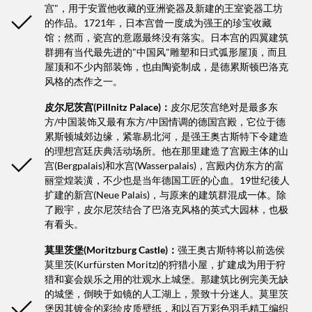
宫"，用于安置他收藏的亚洲瓷器及新建的王室瓷器工坊
的作品。1721年，日本宫曾一度成为强王的珍宝收藏
馆；然而，瓷宫的意愿最终没有落实。日本宫的四翼建筑
群拥有当代最先进的"中国风"雕塑和日式弧形屋顶，而且
屋顶和不少内部装饰，也由陶瓷制成，是德累斯顿巴洛克
风格的杰作之一。
皮尔尼茨宫(Pillnitz Palace)：
皮尔尼茨宫绝对是最多东
方/中国装饰又最有东方/中国情调的德国宫殿，它位于德
累斯顿城郊边缘，紧靠易北河，是强王奥古斯特下令建造
的理想宫廷庆典活动场所。他在那里建造了宫殿主体的山
宫(Bergpalais)和水宫(Wasserpalais)，宫殿内仿东方的富
丽堂煌装潢，不少也是当年德国工匠的心血。19世纪後人
扩建的新宫(Neue Palais)，与原来的建筑群混成一体。除
了殿宇，皮尔尼茨结合了巴洛克风格的英式大园林，也极
有看头。
莫里茨堡(Moritzburg Castle)：
强王奥古斯特将以前选侯
莫里茨(Kurfürsten Moritz)的狩猎小屋，扩建成为用于狩
猎和宴会娱乐之用的壮观水上城堡。那建筑比例完美无缺
的城堡，倒映于如镜的人工湖上，景致十分迷人。莫里茨
堡因其镀金的彩绘皮质壁纸，和以百万彩色羽毛精工编织