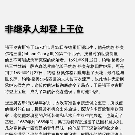
非继承人却登上王位
强王奥古斯特于1670年5月12日在德累斯顿出生，他是约翰·格奥
尔格三世(Johann Georg III)的第二个儿子。按当时的世袭制度，
他是不可能成为萨克森的统治者。1691年9月12日，约翰·格奥尔
格三世驾崩，萨克森选侯由他长子约翰·格奥尔格四世继承。可是
到了1694年4月27日，约翰·格奥尔格四世却惹了天花，最终也与
世长辞。约翰·格奥尔格四世的夫人曾两次流产，故此他并无后嗣
承继选侯之位，这传位的波折彻底改变了局势，于是强王奥古斯
特登上宝座，成为了新的萨克森选侯，当时他24岁。
强王奥古斯特的早年岁月，因没有准备承接选侯之重责，所以使
他相对的自由，且经常有机会出外旅游，探访许多西欧和南欧国
家，这使他对瑰丽的宫廷装饰和艺术产生终生的兴趣，也奠定了
基础。1687年到1689年间，奥古斯特深度漫游了法国和意大利。
凡尔赛路易十四宫廷的奢华品味，给他留下了深刻的印象之余，
也完全满足了他的专制君主形象的追求。依照令他赞叹的巴洛克