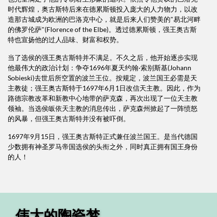
时代辉煌，奥古斯特后来在德累斯顿投入庞大的人力物力，以改
造那古城成为欧洲的巴洛克中心，就是后来人们赞美的"易北河畔
的佛罗伦萨"(Florence of the Elbe)。透过德累斯顿，强王奥古斯
特也宣扬他的过人品味、财富和权势。
当了选侯的强王奥古斯特并不满足。不久之后，他开始逐步实现
他最伟大的政治计划：争夺1696年夏天约翰·索别斯基(Johann
Sobieski)去世后所空置的波兰王位。按规定，波兰国王必需是天
主教徒；强王奥古斯特于1697年6月1日改信天主教。因此，作为
路德宗教改革和新教中心地带的萨克森，再次出现了一位天主教
领袖。当选侯皈依天主教的消息传出，萨克森州掀起了一阵愤怒
的风暴，但强王奥古斯特并没有被吓倒。
1697年9月15日，强王奥古斯特正式兼任波兰国王。是当代德国
少数拥有神圣罗马帝国选侯的头衔之外，同时真正拥有国王身份
的人！
伟大的陶瓷梦