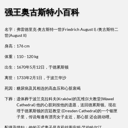
强王奥古斯特小百科
名字：弗雷德里克·奥古斯特一世(Friedrich August I) /奥古斯特二
世(August II)
身高：176 cm
体重：110 - 120 kg
出生：1670年5月12日，于德累斯顿
离世：1733年2月1日，于波兰华沙
死因：糖尿病及其相连的高血压和心脏衰竭
下葬：
遗体葬于波兰克拉科夫(Kraków)的瓦维尔大教堂(Wawel
Cathedral) 他的心脏则按他的遗愿，送回德累斯顿。现在
埋于德累斯顿的宫廷教堂 (Dresden Cathedral)的一个银匣
子里，传说每逢有漂亮女子走近，那心脏 还会跳动哩。
配偶及
情妇：他的正式妻子是克莉丝蒂安妮·艾伯哈尔汀