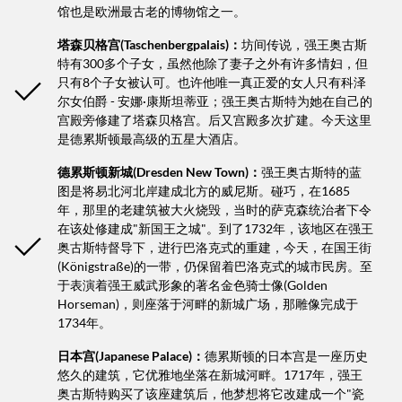
馆也是欧洲最古老的博物馆之一。
塔森贝格宫(Taschenbergpalais)：
坊间传说，强王奥古斯
特有300多个子女，虽然他除了妻子之外有许多情妇，但
只有8个子女被认可。也许他唯一真正爱的女人只有科泽
尔女伯爵 - 安娜·康斯坦蒂亚；强王奥古斯特为她在自己的
宫殿旁修建了塔森贝格宫。后又宫殿多次扩建。今天这里
是德累斯顿最高级的五星大酒店。
德累斯顿新城(Dresden New Town)：
强王奥古斯特的蓝
图是将易北河北岸建成北方的威尼斯。碰巧，在1685
年，那里的老建筑被大火烧毁，当时的萨克森统治者下令
在该处修建成"新国王之城"。到了1732年，该地区在强王
奥古斯特督导下，进行巴洛克式的重建，今天，在国王街
(Königstraße)的一带，仍保留着巴洛克式的城市民房。至
于表演着强王威武形象的著名金色骑士像(Golden
Horseman)，则座落于河畔的新城广场，那雕像完成于
1734年。
日本宫(Japanese Palace)：
德累斯顿的日本宫是一座历史
悠久的建筑，它优雅地坐落在新城河畔。1717年，强王
奥古斯特购买了该座建筑后，他梦想将它改建成一个"瓷