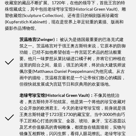
收藏室的藏品不断扩展。1720年，在他的领导下，首批王宫的特
殊馆藏成立，其中包括老绿穹珍宝馆(Historical Green Vault)、雕
塑收藏馆(Sculpture Collection)、还有昔日的铜刻版画珍藏馆
(Kupferstich Kabinett)，现在是世界上举足轻重的素描、版画和
摄影作品博物馆。
茨温格宫(Zwinger)：
被认为是德国最重要的巴洛克式建
筑之一。茨温格宫对于强王奥古斯特来说，它原本的防御
功能，已经不如他希望创造一件宫廷艺术品的想法般重
要。他只一味梦想从莱比锡进口橘子树，并将它们种植在
这里的阳台之间。最后，强王的渴求，终於由大建筑师波
佩尔曼(Matthaeus Daniel Poeppelmann)为他完成。从古
画中的描绘，茨温格宫最初是一个让帝候们散心的橘园，
但很快就发展成为宫廷节日和庆典用的欢宴场地。
老绿穹珍宝馆(Historical Green Vault)：
不像其他统治
者，奥古斯特并不怕炫富。他是第一个将他的珍宝收藏对
公众开放的欧洲君主。今天的老绿穹珍宝馆，前身就是强
王奥古斯特建于1723至1730的藏宝室。当中3000件由巧
手工匠精心打造的珠宝、金器、琥珀、象牙、宝石器皿以
及艺术价值极高的青铜雕像，都摆放在镜面墙前，实物与
镜像互相辉映，闪闪生辉，看得人眼花缭乱。老绿穹珍宝