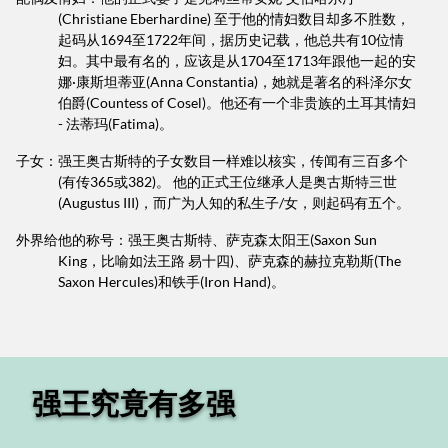
(Christiane Eberhardine) 至于他的情妇数目却多不胜数，
起码从1694至1722年间，据历史记载，他总共有10位情
妇。其中最有名的，应该是从1704至1713年跟他一起的安
娜·康斯坦蒂亚(Anna Constantia)，她就是著名的科泽尔女
伯爵(Countess of Cosel)。他还有一个非贵族的土耳其情妇
- 法蒂玛(Fatima)。
子女：
强王奥古斯特的子女数目一样难以核实，传闻有三百多个
(有传365或382)。 他的正式王位继承人是奥古斯特三世
(Augustus III)，而广为人知的私生子/女，则起码有五个。
外界给
他的称号：强王奥古斯特、萨克森太阳王(Saxon Sun
King，比喻如法王路 易十四)、萨克森的赫拉克勒斯(The
Saxon Hercules)和铁手(Iron Hand)。
强王究竟有多强