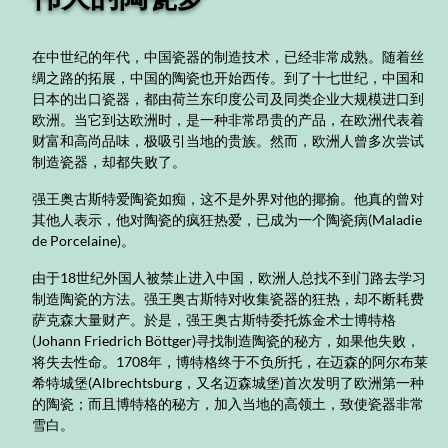
在中世纪的年代，中国瓷器的制造技术，已经非常成熟。随着丝
绸之路的拓展，中国的陶瓷也开始西传。到了十七世纪，中国和
日本的出口瓷器，都由荷兰东印度公司及同类企业大规模进口到
欧洲。当它到达欧洲时，是一种非常昂贵的产品，在欧洲代表着
财富和高尚品味，极吸引当地的贵族。然而，欧洲人曾多次尝试
制造瓷器，却都失败了。
强王奥古斯特爱陶瓷如痴，这不是外界对他的揶揄。他真的曾对
其他人表示，他对陶瓷的疯狂热爱，已成为一个陶瓷病(Maladie
de Porcelaine)。
由于18世纪外国人被禁止进入中国，欧洲人总找不到门路去学习
制造陶瓷的方法。强王奥古斯特对收集瓷器的狂热，却不断耗费
萨克森大量财产。於是，强王奥古斯特委托炼金术士博特格
(Johann Friedrich Böttger)寻找制造陶瓷的秘方，如果他失败，
将失去性命。1708年，博特格终于不负所托，在迈森的阿尔布莱
希特城堡(Albrechtsburg，又名迈森城堡)首次发明了欧洲第一种
的陶瓷；而且博特格的秘方，加入当地的高领土，致使瓷器非常
雪白。