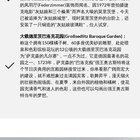
的凤羽厅(Federzimmer)装饰而闻名。因1972年曾拍摄捷
克电影"灰姑娘和三个榛果"而声名大噪的莫里茨堡，今天
已被追捧为"灰姑娘城堡"。现时莫里茨堡外的台阶上，还
安装了一只铜造的"灰姑娘玻璃鞋"，任人试穿。
大载德里茨巴洛克花园(Großsedlitz Baroque Garden)：
称这个拥有150棵橘子树、60多座优美砂岩雕塑、处处喷
泉​​和色彩缤纷花坛的12公顷的大载德里茨巴洛克花园
为"萨克森的凡尔赛"，一点不为过。它是德国最著名的花
园之一。1723年，萨克森的"巴洛克痴"强王奥古斯特将这
个节日庆典用的宫殿园林接管过来，你单看那广阔而宏大
的建设，就不难想象过去满园宾客，歌舞昇平，漫天烟火
的壮丽热闹场面。在夏季，来自外国的植物和橘树，使花
园充满香气和迷人的色彩，这些也可以勾画出强王奥古斯
特当年的梦想。