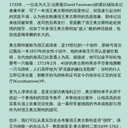
1733年，一位名为大卫·法斯曼(David Fassmann)的莱比锡知名记
者兼作家，写了一本强王奥古斯特的深度传记，却迅速引起当时
的宫廷不满，认为他在散播强王奥古斯特的负面形象。那传记后
来收回被审查、改写然后再发行，里面删了强王奥古斯特处处留
情的报导，但加了许多强王奥古斯特如"超人"般的神话描述，包
括他是喝母狮奶长大的。
奥古斯特被称为强王或强者，是19世纪的一个创作，那称号首次
记载在一本1817年的女性小说中。他的体格无可否认是健壮魁
梧，当代他的身高已比普通人为高。据描述，他可以徒手轻松地
掰弯一只银碟；1711年2月，40岁的奥古斯特再赤手空拳地掰断
一只马蹄铁，人们高呼他为"萨克森的赫拉克勒斯"；当时的仆人
立即记录在案，那断开的马蹄铁和证书至今仍保存在王宫的珍宝
厅(Kunstkammer)中。
更为人津津乐道，是某次探访奥地利之行，奥古斯特单手从脖子
抓起一个奥地利的宫廷号角手，并将他送往窗外，让他高高的在
宾客头顶上吹奏完仪仗曲。这一幕经常被德国的书本或电影引用
作为对强王奥古斯特的描写。
也许，我们可以从真实历史去考量强王奥古斯特是否"强悍"。强
王与他唯一的合法儿子 - 弗里德里克·奥古斯特二世(1699-1763，