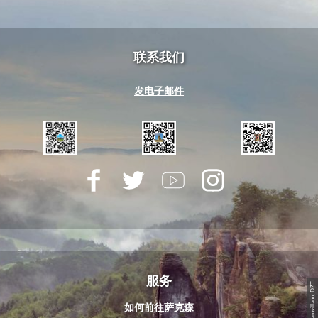
联系我们
发电子邮件
F
T
Y
I
a
w
o
n
c
i
u
s
e
t
t
t
b
t
u
a
o
e
b
g
服务
© Francesco Carovillano, DZT
o
r
e
r
如何前往萨克森
k
a