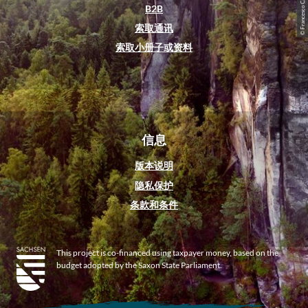
B2B
m
索取通讯
索取小册子或资料
信息
版本说明
隐私保护
条款和条件
This project is co-financed using taxpayer money, based on the
budget adopted by the Saxon State Parliament.