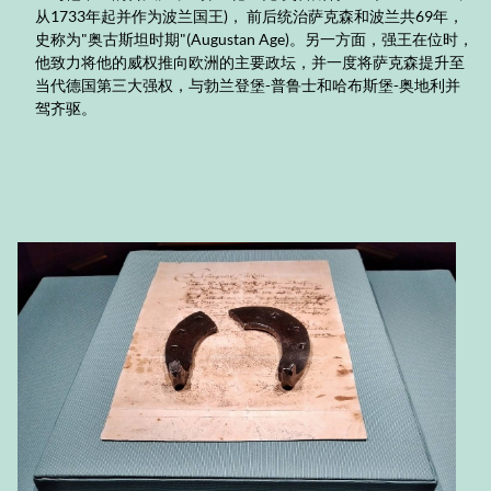
从1733年起并作为波兰国王)， 前后统治萨克森和波兰共69年，
史称为"奥古斯坦时期"(Augustan Age)。另一方面，强王在位时，
他致力将他的威权推向欧洲的主要政坛，并一度将萨克森提升至
当代德国第三大强权，与勃兰登堡-普鲁士和哈布斯堡-奥地利并
驾齐驱。