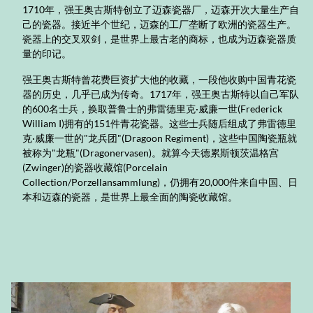
1710年，强王奥古斯特创立了迈森瓷器厂，迈森开次大量生产自
己的瓷器。接近半个世纪，迈森的工厂垄断了欧洲的瓷器生产。
瓷器上的交叉双剑，是世界上最古老的商标，也成为迈森瓷器质
量的印记。
强王奥古斯特曾花费巨资扩大他的收藏，一段他收购中国青花瓷
器的历史，几乎已成为传奇。1717年，强王奥古斯特以自己军队
的600名士兵，换取普鲁士的弗雷德里克·威廉一世(Frederick
William I)拥有的151件青花瓷器。这些士兵随后组成了弗雷德里
克·威廉一世的"龙兵团"(Dragoon Regiment)，这些中国陶瓷瓶就
被称为"龙瓶"(Dragonervasen)。就算今天德累斯顿茨温格宫
(Zwinger)的瓷器收藏馆(Porcelain
Collection/Porzellansammlung)，仍拥有20,000件来自中国、日
本和迈森的瓷器，是世界上最全面的陶瓷收藏馆。